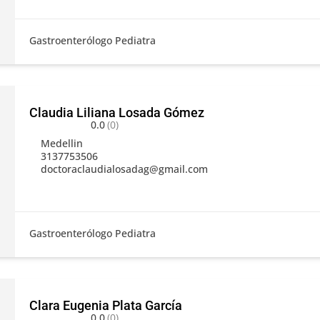
Gastroenterólogo Pediatra
Claudia Liliana Losada Gómez
0.0
(0)
Medellin
3137753506
doctoraclaudialosadag@gmail.com
Gastroenterólogo Pediatra
Clara Eugenia Plata García
0.0
(0)