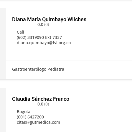
Diana María Quimbayo Wilches
0.0
(0)
Cali
(602) 3319090 Ext 7337
diana.quimbayo@fvl.org.co
Gastroenterólogo Pediatra
Claudia Sánchez Franco
0.0
(0)
Bogota
(601) 6427200
citas@gutmedica.com