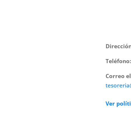
Direcció
Teléfono
Correo e
tesoreri
Ver polít