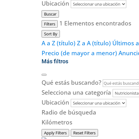
Ubicación
Buscar
1
Elementos encontrados
Filters
Sort By
A a Z (título)
Z a A (título)
Últimos 
Precio (de mayor a menor)
Anunci
Más filtros
Qué estás buscando?
Selecciona una categoría
Ubicación
Radio de búsqueda
Kilómetros
Apply Filters
Reset Filters