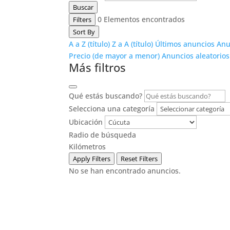
Buscar
0
Elementos encontrados
Filters
Sort By
A a Z (título)
Z a A (título)
Últimos anuncios
Anu
Precio (de mayor a menor)
Anuncios aleatorios
Más filtros
Qué estás buscando?
Selecciona una categoría
Ubicación
Radio de búsqueda
Kilómetros
Apply Filters
Reset Filters
No se han encontrado anuncios.