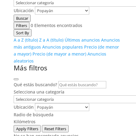
Ubicación
Buscar
0
Elementos encontrados
Filters
Sort By
A a Z (título)
Z a A (título)
Últimos anuncios
Anuncios
más antiguos
Anuncios populares
Precio (de menor
a mayor)
Precio (de mayor a menor)
Anuncios
aleatorios
Más filtros
Qué estás buscando?
Selecciona una categoría
Ubicación
Radio de búsqueda
Kilómetros
Apply Filters
Reset Filters
No se han encontrado anuncios.