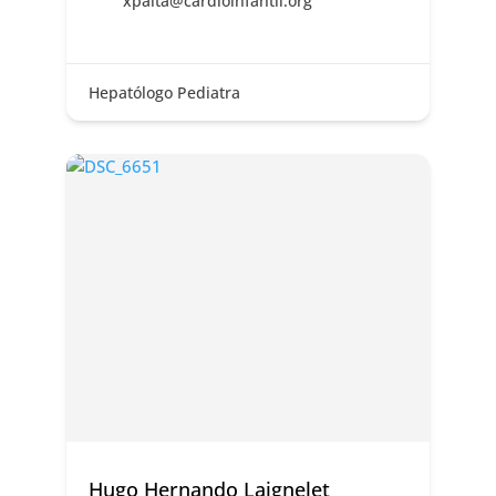
xpalta@cardioinfantil.org
Hepatólogo Pediatra
Hugo Hernando Laignelet