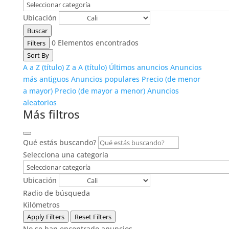
Ubicación
Buscar
0
Elementos encontrados
Filters
Sort By
A a Z (título)
Z a A (título)
Últimos anuncios
Anuncios
más antiguos
Anuncios populares
Precio (de menor
a mayor)
Precio (de mayor a menor)
Anuncios
aleatorios
Más filtros
Qué estás buscando?
Selecciona una categoría
Ubicación
Radio de búsqueda
Kilómetros
Apply Filters
Reset Filters
No se han encontrado anuncios.