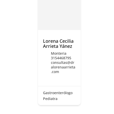
Lorena Cecilia
Arrieta Yánez
Monteria
3154468795
consultas@dr
alorenaarrieta
.com
Gastroenterólogo
Pediatra