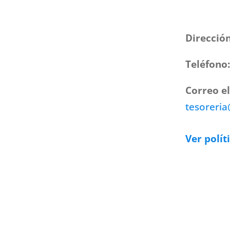
Direcció
Teléfono
Correo e
tesoreri
Ver polít