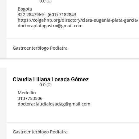
0.0
(0)
Bogota
322 2847969 - (601) 7182843
https://colgahnp.org/directory/clara-eugenia-plata-garcia/
doctoraplatagastro@gmail.com
Gastroenterólogo Pediatra
Claudia Liliana Losada Gómez
0.0
(0)
Medellin
3137753506
doctoraclaudialosadag@gmail.com
Gastroenterólogo Pediatra