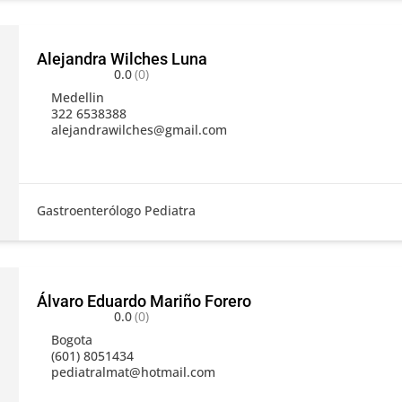
Alejandra Wilches Luna
0.0
(0)
Medellin
322 6538388
alejandrawilches@gmail.com
Gastroenterólogo Pediatra
Álvaro Eduardo Mariño Forero
0.0
(0)
Bogota
(601) 8051434
pediatralmat@hotmail.com